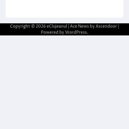
Copyright © 2026
eClujeanul
| Ace News by
Ascendoor
|
Powered by
WordPress
.