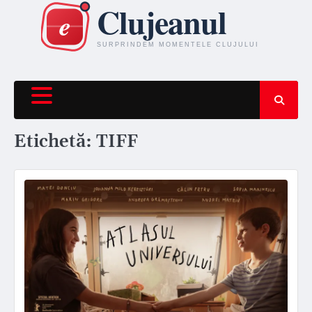
Skip
to
content
Etichetă:
TIFF