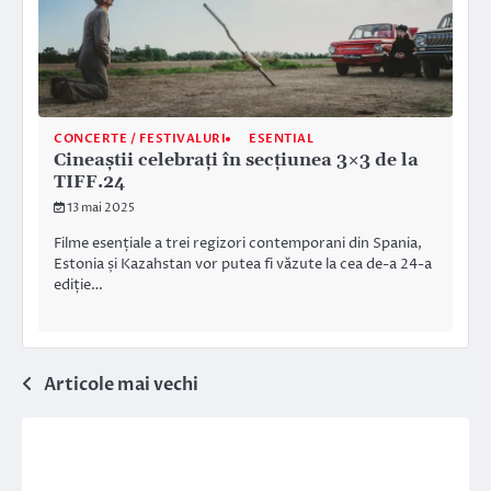
CONCERTE / FESTIVALURI
ESENTIAL
Cineaștii celebrați în secțiunea 3×3 de la
TIFF.24
13 mai 2025
Filme esențiale a trei regizori contemporani din Spania,
Estonia și Kazahstan vor putea fi văzute la cea de-a 24-a
ediție…
Navigare
Articole mai vechi
în
articole