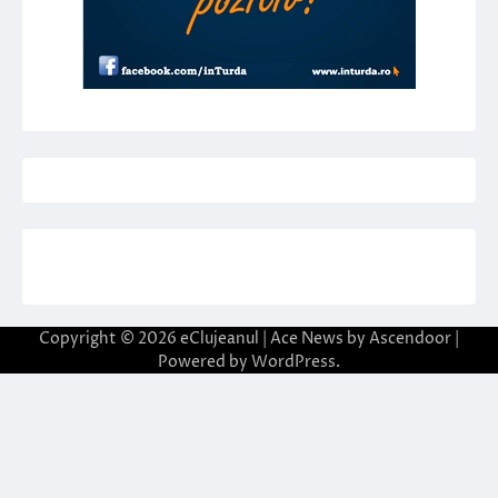
Copyright © 2026
eClujeanul
| Ace News by
Ascendoor
|
Powered by
WordPress
.