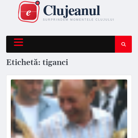
Skip
to
content
Etichetă:
tiganci