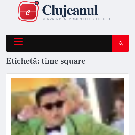
Skip
to
content
Etichetă:
time square