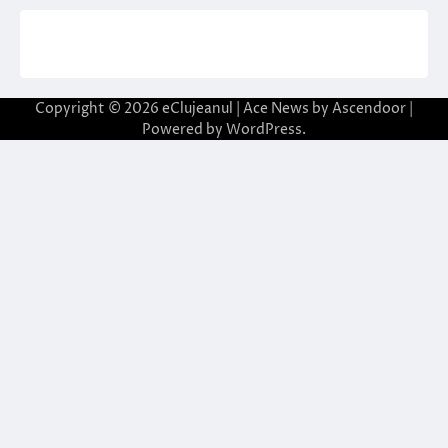
Copyright © 2026
eClujeanul
| Ace News by
Ascendoor
|
Powered by
WordPress
.