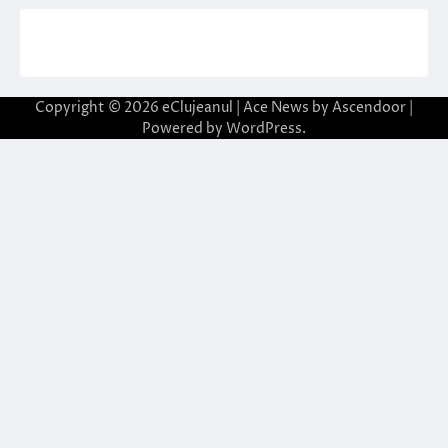
Copyright © 2026
eClujeanul
| Ace News by
Ascendoor
|
Powered by
WordPress
.