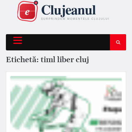
Skip
to
content
Etichetă:
timl liber cluj