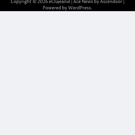
Copyright © 2026
eClujeanul
| Ace News by
Ascendoor
|
Powered by
WordPress
.