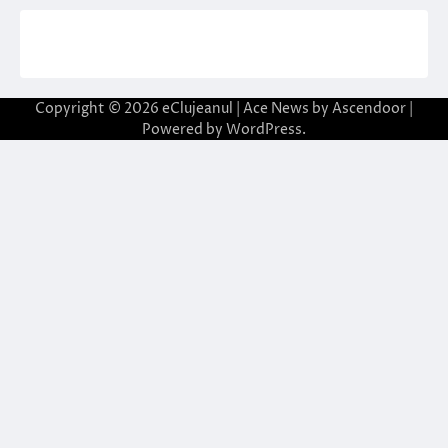
Copyright © 2026
eClujeanul
| Ace News by
Ascendoor
|
Powered by
WordPress
.