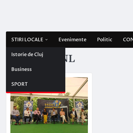
Skip
to
content
STIRI LOCALE
Evenimente
Politic
CON
Istorie de Cluj
Etichetă:
TNL
Business
SPORT