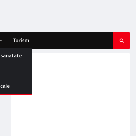
Turism
e sanatate
ă
ocale