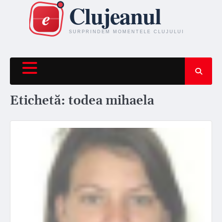
Skip
to
content
Etichetă:
todea mihaela