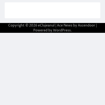
Copyright © 2026
eClujeanul
| Ace News by
Ascendoor
|
Powered by
WordPress
.