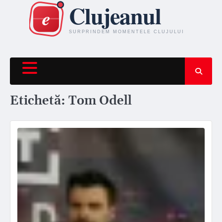
Skip
to
content
Etichetă:
Tom Odell