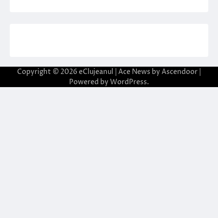
Copyright © 2026
eClujeanul
| Ace News by
Ascendoor
|
Powered by
WordPress
.