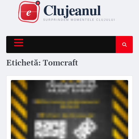
Skip
to
content
Etichetă:
Tomcraft