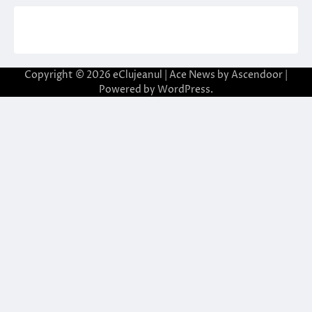
Copyright © 2026
eClujeanul
| Ace News by
Ascendoor
|
Powered by
WordPress
.