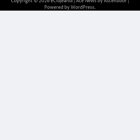
Copyright © 2026
eClujeanul
| Ace News by
Ascendoor
|
Powered by
WordPress
.