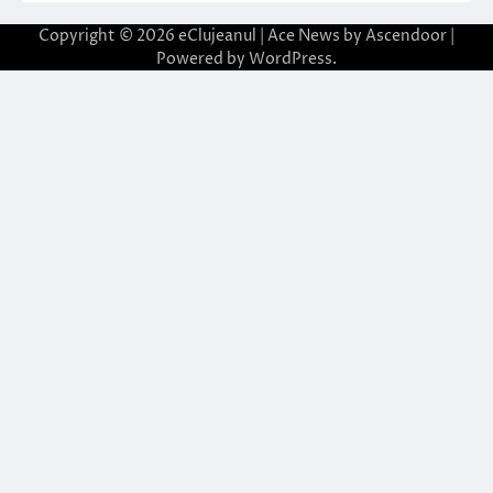
Copyright © 2026
eClujeanul
| Ace News by
Ascendoor
|
Powered by
WordPress
.