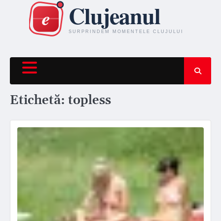
Skip
to
content
Etichetă:
topless