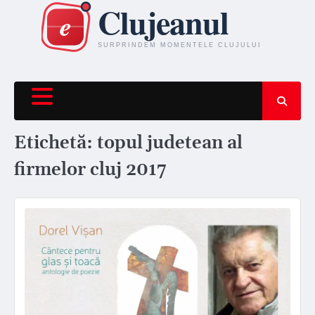
Skip
to
content
Etichetă:
topul judetean al
firmelor cluj 2017