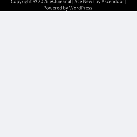
Copyright © 2026
eClujeanul
| Ace News by
Ascendoor
|
Powered by
WordPress
.