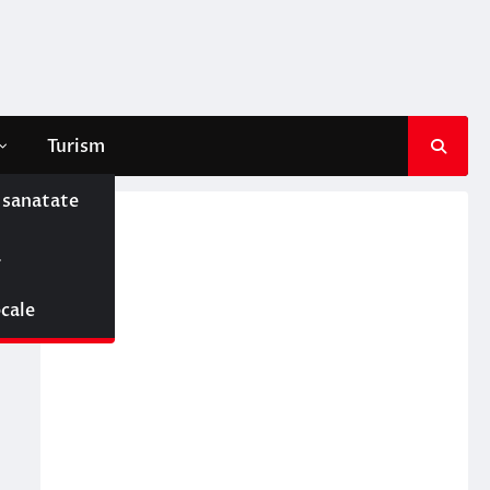
Turism
e sanatate
ă
ocale