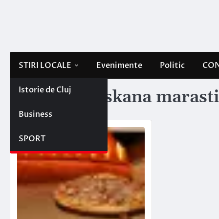
Skip
to
content
STIRI LOCALE
Evenimente
Politic
CON
Istorie de Cluj
Etichetă:
toskana marasti
Business
SPORT