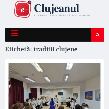
Skip
to
content
Etichetă:
traditii clujene