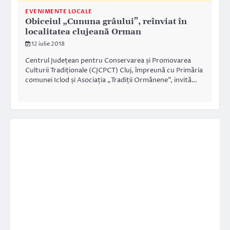
EVENIMENTE LOCALE
Obiceiul „Cununa grâului”, reînviat în
localitatea clujeană Orman
12 iulie 2018
Centrul Județean pentru Conservarea și Promovarea
Culturii Tradiționale (CJCPCT) Cluj, împreună cu Primăria
comunei Iclod și Asociația „Tradiții Ormănene”, invită…