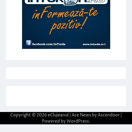
Copyright © 2026
eClujeanul
| Ace News by
Ascendoor
|
Powered by
WordPress
.