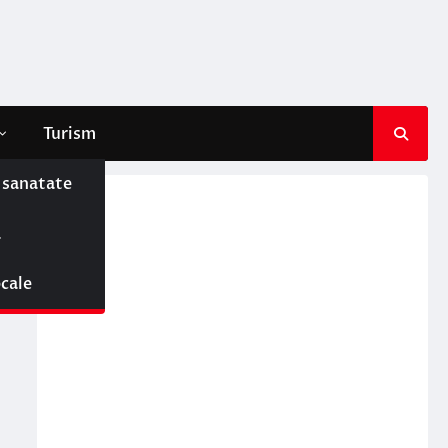
Turism
e sanatate
ă
ocale