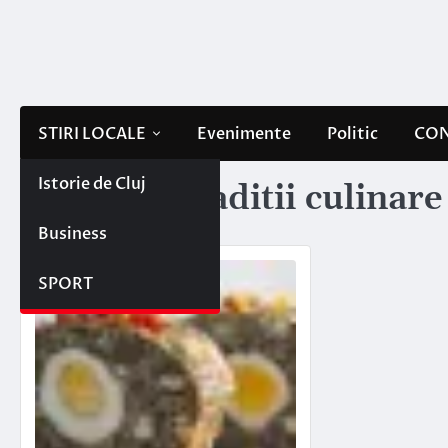
Skip
to
content
STIRI LOCALE
Evenimente
Politic
CON
Istorie de Cluj
Etichetă:
traditii culinar
Business
SPORT