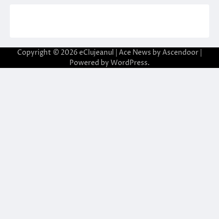
Copyright © 2026
eClujeanul
| Ace News by
Ascendoor
|
Powered by
WordPress
.