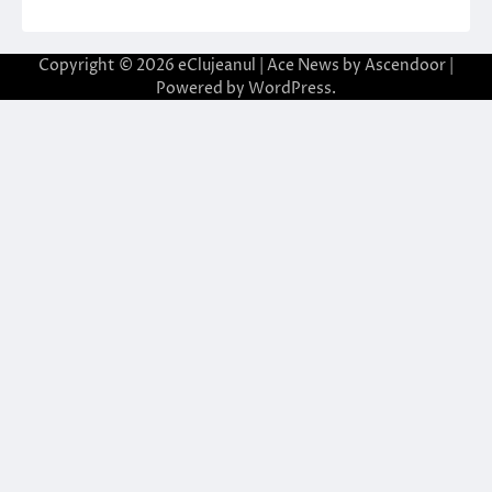
Copyright © 2026
eClujeanul
| Ace News by
Ascendoor
|
Powered by
WordPress
.