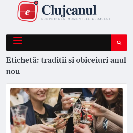
Skip
to
content
Etichetă:
traditii si obiceiuri anul
nou