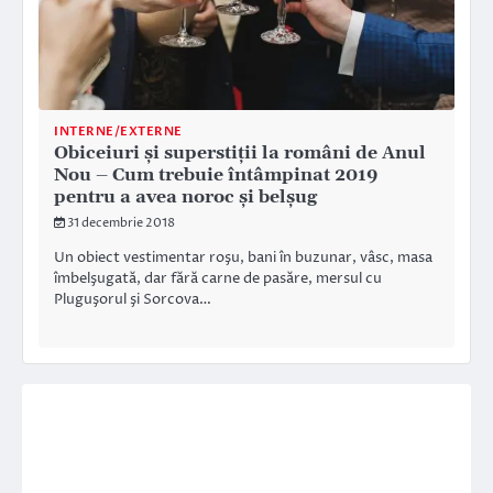
INTERNE/EXTERNE
Obiceiuri şi superstiţii la români de Anul
Nou – Cum trebuie întâmpinat 2019
pentru a avea noroc şi belşug
31 decembrie 2018
Un obiect vestimentar roşu, bani în buzunar, vâsc, masa
îmbelşugată, dar fără carne de pasăre, mersul cu
Pluguşorul şi Sorcova…