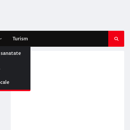
Turism
e sanatate
ă
ocale