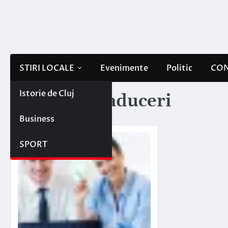
Skip
to
content
STIRI LOCALE
Evenimente
Politic
CON
Istorie de Cluj
Etichetă:
traduceri
Business
SPORT