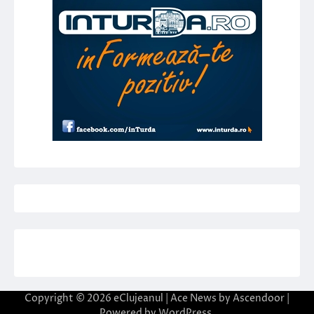
Copyright © 2026
eClujeanul
| Ace News by
Ascendoor
|
Powered by
WordPress
.