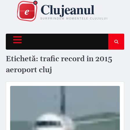
Skip
to
content
Etichetă:
trafic record in 2015
aeroport cluj