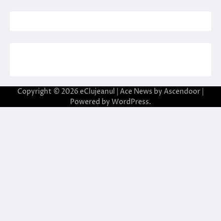
Copyright © 2026
eClujeanul
| Ace News by
Ascendoor
|
Powered by
WordPress
.