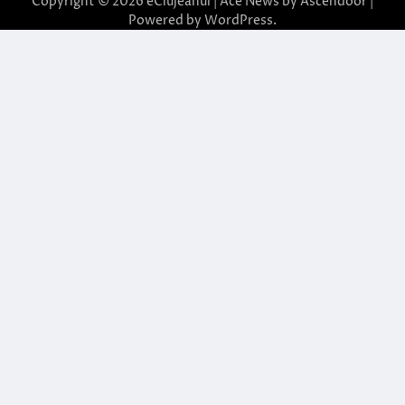
Copyright © 2026
eClujeanul
| Ace News by
Ascendoor
|
Powered by
WordPress
.