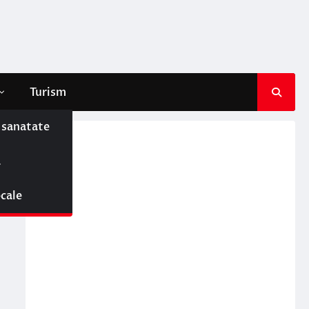
Turism
e sanatate
ă
ocale