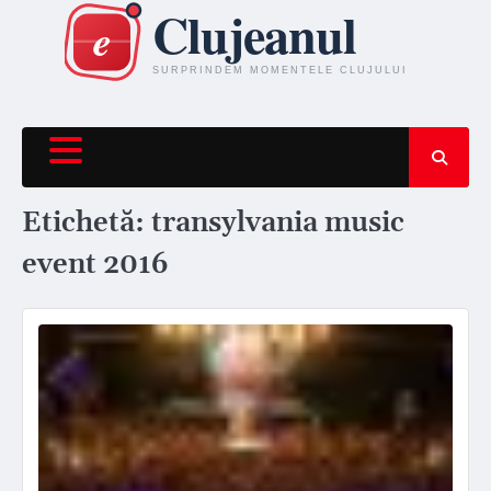
Skip
to
content
Etichetă:
transylvania music
event 2016