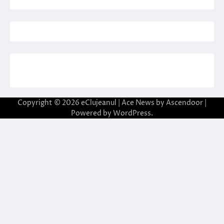
Copyright © 2026
eClujeanul
| Ace News by
Ascendoor
|
Powered by
WordPress
.