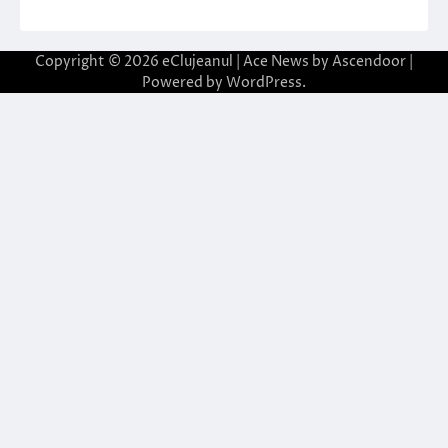
Copyright © 2026
eClujeanul
| Ace News by
Ascendoor
|
Powered by
WordPress
.