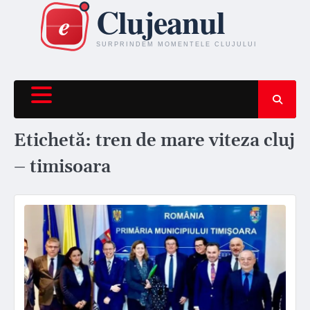
Skip
to
content
Etichetă:
tren de mare viteza cluj
– timisoara