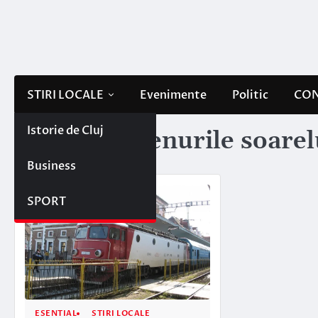
Skip
to
content
STIRI LOCALE
Evenimente
Politic
CON
Istorie de Cluj
Etichetă:
trenurile soarel
Business
SPORT
ESENTIAL
STIRI LOCALE