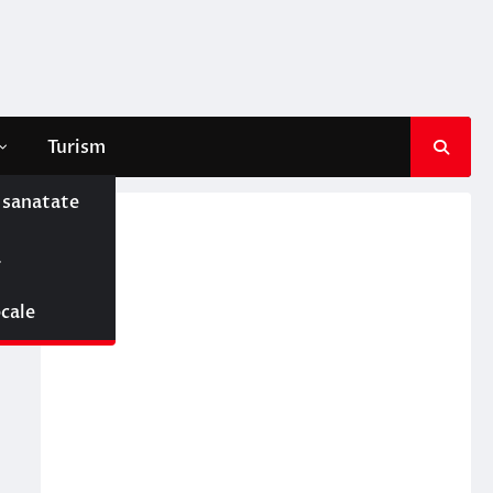
Turism
e sanatate
ă
ocale