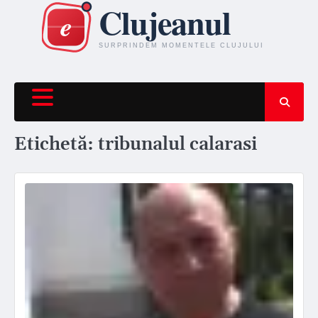
Skip
to
content
Etichetă:
tribunalul calarasi