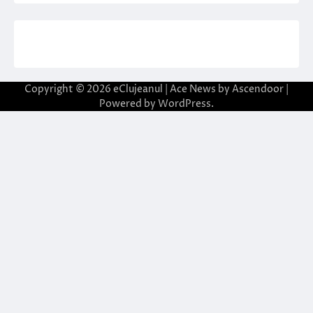
Copyright © 2026
eClujeanul
| Ace News by
Ascendoor
|
Powered by
WordPress
.