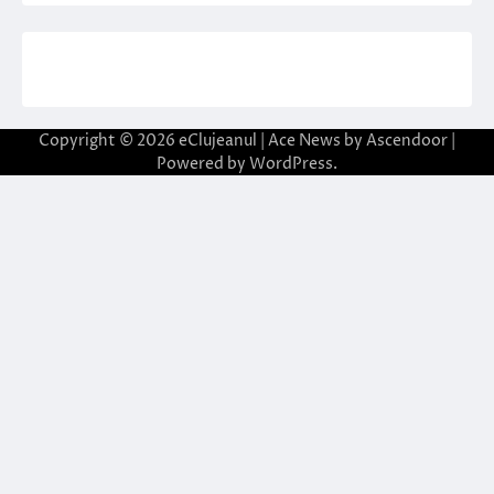
Copyright © 2026
eClujeanul
| Ace News by
Ascendoor
|
Powered by
WordPress
.