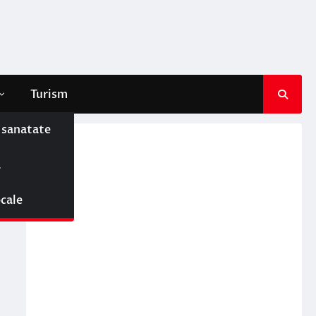
Turism
e sanatate
ă
ocale