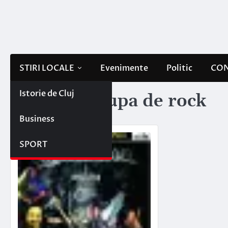
Skip
to
content
STIRI LOCALE
Evenimente
Politic
CON
Istorie de Cluj
Etichetă:
trupa de rock
Business
SPORT