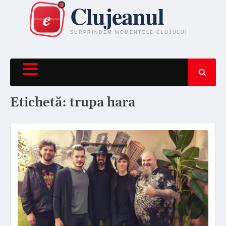
Skip
to
content
Etichetă:
trupa hara