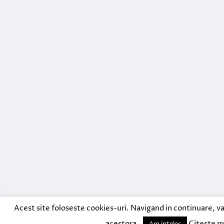
Acest site foloseste cookies-uri. Navigand in continuare, va
acestora.
Citeste m