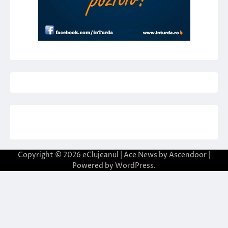
Copyright © 2026
eClujeanul
| Ace News by
Ascendoor
|
Powered by
WordPress
.