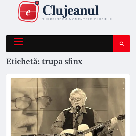
Skip
to
content
Etichetă:
trupa sfinx