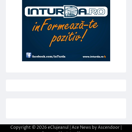
Copyright © 2026
eClujeanul
| Ace News by
Ascendoor
|