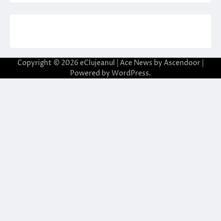
Copyright © 2026
eClujeanul
| Ace News by
Ascendoor
|
Powered by
WordPress
.