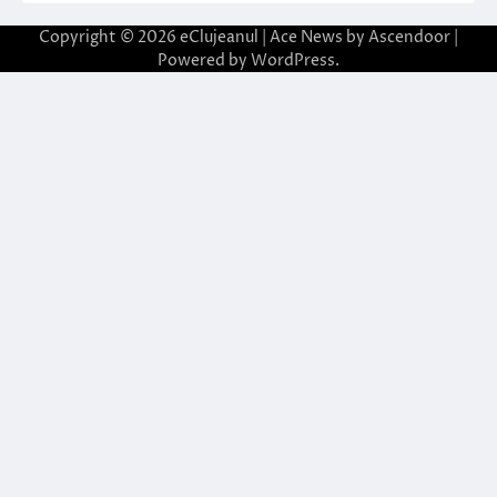
Copyright © 2026
eClujeanul
| Ace News by
Ascendoor
|
Powered by
WordPress
.