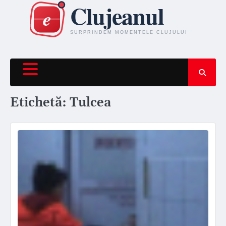
Skip
to
content
Etichetă:
Tulcea