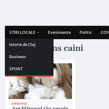
Skip
to
content
STIRI LOCALE
Evenimente
Politic
CON
Istorie de Cluj
Etichetă:
tuns caini
Business
SPORT
LIFESTYLE
Are blănosul tău nevoie