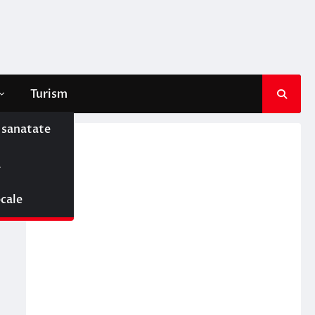
Turism
e sanatate
ă
ocale