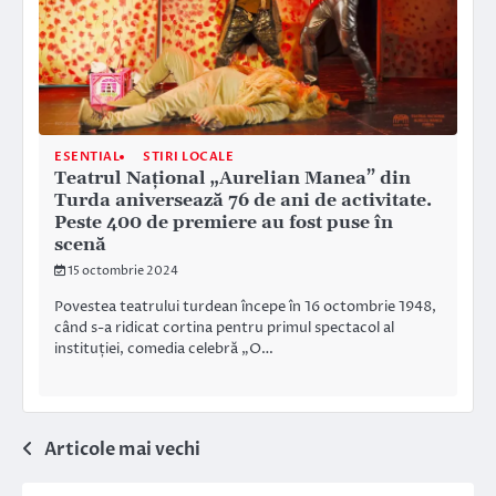
ESENTIAL
STIRI LOCALE
Teatrul Național „Aurelian Manea” din
Turda aniversează 76 de ani de activitate.
Peste 400 de premiere au fost puse în
scenă
15 octombrie 2024
Povestea teatrului turdean începe în 16 octombrie 1948,
când s-a ridicat cortina pentru primul spectacol al
instituției, comedia celebră „O…
Navigare
Articole mai vechi
în