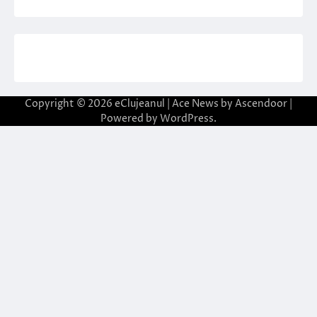
Copyright © 2026
eClujeanul
| Ace News by
Ascendoor
|
Powered by
WordPress
.