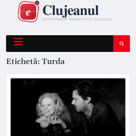
Skip
to
content
Etichetă:
Turda