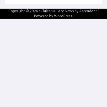
Copyright © 2026
eClujeanul
| Ace News by
Ascendoor
|
Powered by
WordPress
.