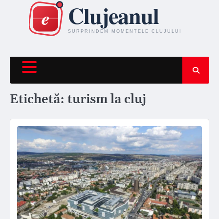
Skip
to
content
Etichetă:
turism la cluj