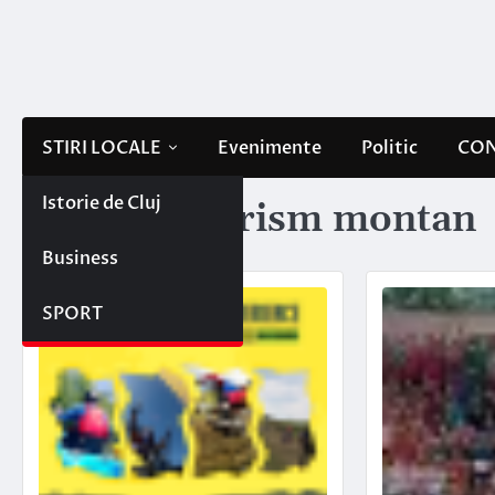
Skip
to
content
STIRI LOCALE
Evenimente
Politic
CON
Istorie de Cluj
Etichetă:
turism montan
Business
SPORT