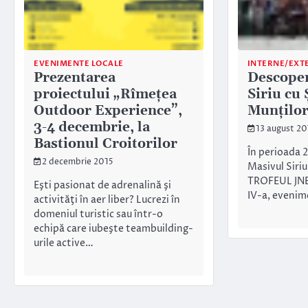
EVENIMENTE LOCALE
INTERNE/EXT
Prezentarea
Descoper
proiectului „Rîmețea
Siriu cu 
Outdoor Experience”,
Munțilo
3-4 decembrie, la
13 august 20
Bastionul Croitorilor
În perioada 2
2 decembrie 2015
Masivul Siriu
TROFEUL JNE
Eşti pasionat de adrenalină şi
IV-a, eveni
activităţi în aer liber? Lucrezi în
domeniul turistic sau într-o
echipă care iubeşte teambuilding-
urile active…