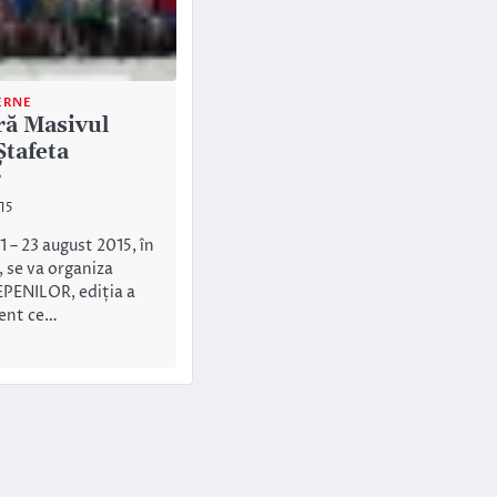
ERNE
ă Masivul
Ștafeta
r
15
1 – 23 august 2015, în
, se va organiza
PENILOR, ediția a
ment ce…