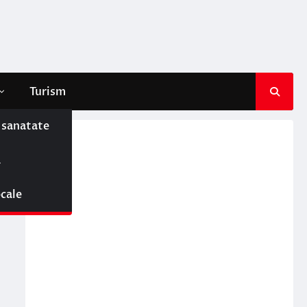
Turism
e sanatate
ă
ocale