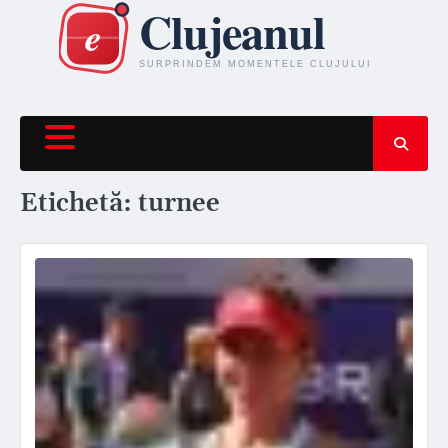
Skip
to
content
Etichetă:
turnee