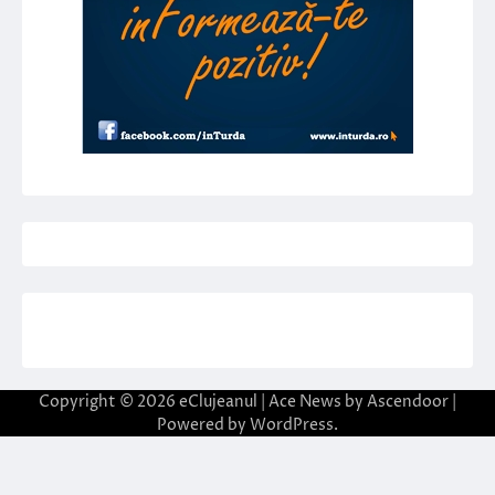
Copyright © 2026
eClujeanul
| Ace News by
Ascendoor
|
Powered by
WordPress
.