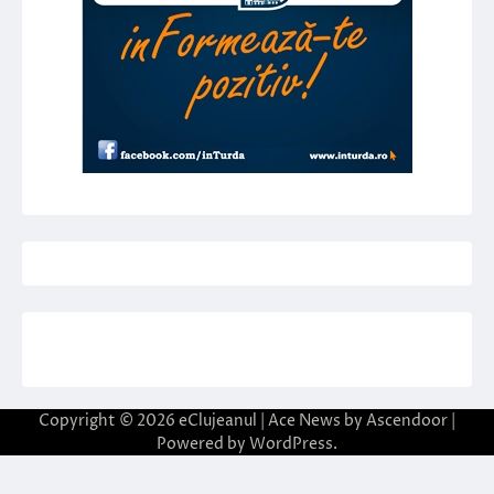
Copyright © 2026
eClujeanul
| Ace News by
Ascendoor
|
Powered by
WordPress
.