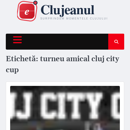
Skip
to
content
Etichetă:
turneu amical cluj city
cup