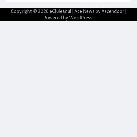
Copyright © 2026
eClujeanul
| Ace News by
Ascendoor
|
Powered by
WordPress
.