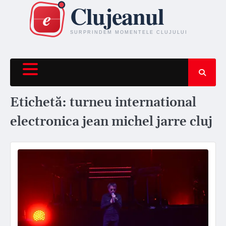
Skip
to
content
Etichetă:
turneu international
electronica jean michel jarre cluj