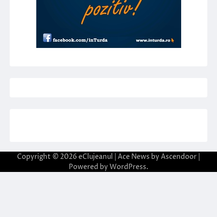
Copyright © 2026
eClujeanul
| Ace News by
Ascendoor
|
Powered by
WordPress
.