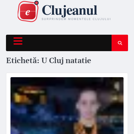
Skip
to
content
Etichetă:
U Cluj natatie