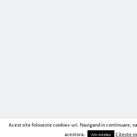
Acest site foloseste cookies-uri. Navigand in continuare, va
acestora.
Citeste m
Am inteles