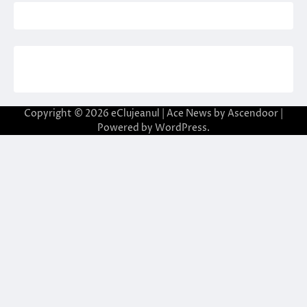
Copyright © 2026
eClujeanul
| Ace News by
Ascendoor
|
Powered by
WordPress
.