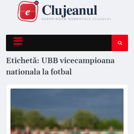
Skip
to
content
Etichetă:
UBB vicecampioana
nationala la fotbal