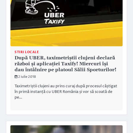
STIRI LOCALE
După UBER, taximetriștii clujeni declară
război și aplicației Taxify! Miercuri își
dau întâlnire pe platoul Sălii Sporturilor!
2 iulie 2018
Taximetriștii clujeni au prins curaj după procesul câștigat
în primă instanță cu UBER România și vor să scoată de
pe…