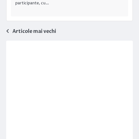
participante, cu…
Navigare
Articole mai vechi
în
articole