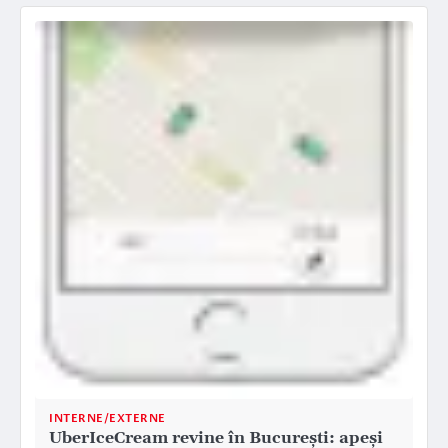
INTERNE/EXTERNE
UberIceCream revine în București: apeși