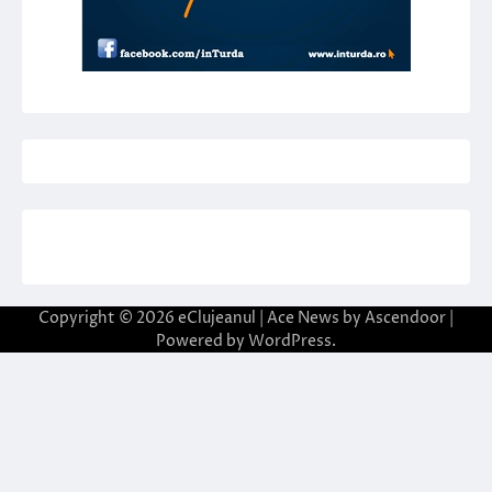
Copyright © 2026
eClujeanul
| Ace News by
Ascendoor
|
Powered by
WordPress
.