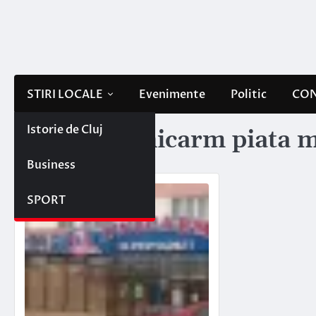
Skip
to
content
STIRI LOCALE
Evenimente
Politic
CON
Istorie de Cluj
Etichetă:
unicarm piata mi
Business
SPORT