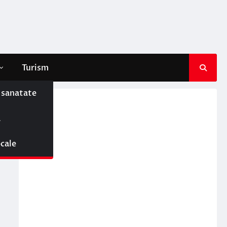
Turism
e sanatate
ă
ocale