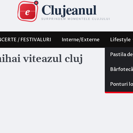
CERTE / FESTIVALURI
Interne/Externe
Lifestyle
Pastila d
hai viteazul cluj
Bârfotec
Ponturi l