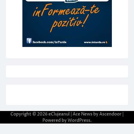
Copyright © 2026
eClujeanul
| Ace News by
Ascendoor
|
Powered by
WordPress
.