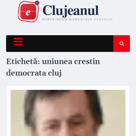
Skip
to
content
Etichetă:
uniunea crestin
democrata cluj