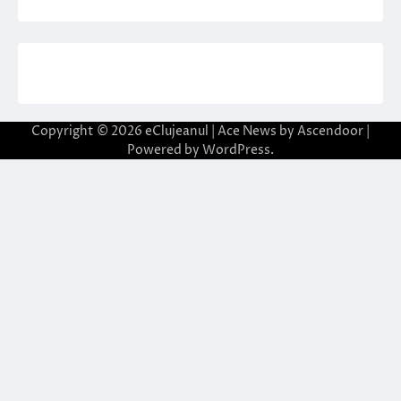
Copyright © 2026
eClujeanul
| Ace News by
Ascendoor
|
Powered by
WordPress
.