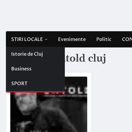
Skip
to
content
STIRI LOCALE
Evenimente
Politic
CON
Istorie de Cluj
Etichetă:
untold cluj
Business
SPORT