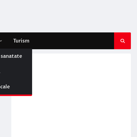
Turism
e sanatate
ă
ocale