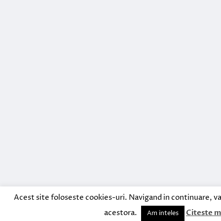
Acest site foloseste cookies-uri. Navigand in continuare, va
acestora.
Citeste m
Am inteles