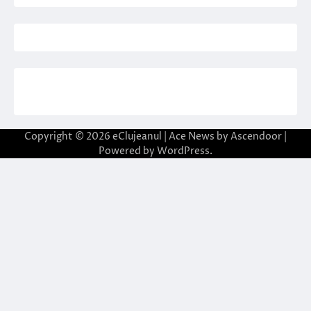
Copyright © 2026
eClujeanul
| Ace News by
Ascendoor
|
Powered by
WordPress
.