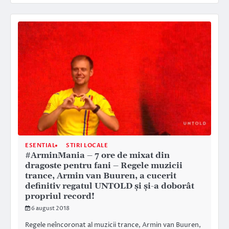
ESENTIAL
STIRI LOCALE
#ArminMania – 7 ore de mixat din
dragoste pentru fani – Regele muzicii
trance, Armin van Buuren, a cucerit
definitiv regatul UNTOLD şi şi-a doborât
propriul record!
6 august 2018
Regele neîncoronat al muzicii trance, Armin van Buuren,