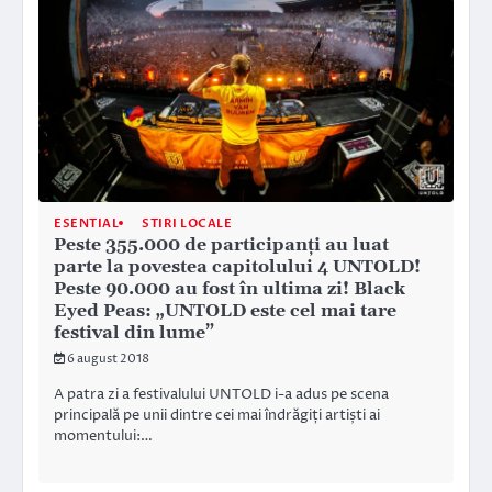
ESENTIAL
STIRI LOCALE
Peste 355.000 de participanţi au luat
parte la povestea capitolului 4 UNTOLD!
Peste 90.000 au fost în ultima zi! Black
Eyed Peas: „UNTOLD este cel mai tare
festival din lume”
6 august 2018
A patra zi a festivalului UNTOLD i-a adus pe scena
principală pe unii dintre cei mai îndrăgiți artiști ai
momentului:…