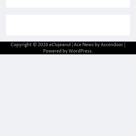
Copyright © 2026
eClujeanul
| Ace News by
Ascendoor
|
Powered by
WordPress
.