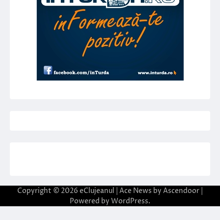
Copyright © 2026
eClujeanul
| Ace News by
Ascendoor
|
Powered by
WordPress
.