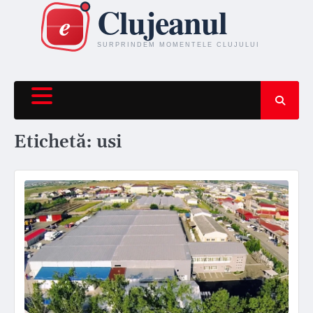
Skip
to
content
Etichetă:
usi